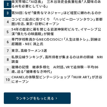
楽天市場に「AI店長」 三木谷浩史会長兼社長「人間味のあ
2
るAIを必要としている」
第50回：なぜ「優秀なマネジャー」ほど経営に嫌われるのか
3
コンビニ起点に街づくり 「ハッピーローソンタウン」首都
4
圏1号店、東京・日野にオープン
54年の歴史に幕を閉じる岩波神保町ビルで、イマーシブ公
5
演「僕たちの映画館」が開催
専門学校教員からNECのCISOに! 「人生は筋トレ」、訓練は
6
超難題 - NEC 淵上氏
東京、高級ラーメン3選
7
私鉄沿線ランキング、高所得者が集まるのは井の頭線 NRI
8
調査
被爆の記憶 継承多様化 AI対話、VRで追体験…平均86
9
歳、迫る「被爆者なき時代」
CHANELの体験型ビンテージショップ 「NUIR ART」が渋谷
10
にオープン
ランキングをもっと見る