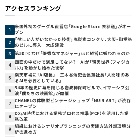
アクセスランキング
米国外初のグーグル直営店「Google Store 表参道」がオー
1
プン
「欲しい人がいなかった技術」脱炭素コンクリ、大阪・御堂筋
2
のビルに導入 大成建設
第50回：なぜ「優秀なマネジャー」ほど経営に嫌われるのか
3
画面の中だけで満足してない？ AIが「現実世界（フィジカ
4
ル）」を動かし始めた衝撃
楽天市場に「AI店長」 三木谷浩史会長兼社長「人間味のあ
5
るAIを必要としている」
54年の歴史に幕を閉じる岩波神保町ビルで、イマーシブ公
6
演「僕たちの映画館」が開催
CHANELの体験型ビンテージショップ 「NUIR ART」が渋谷
7
にオープン
DX/AI時代における業務プロセス標準（PCF）を活用した業
8
務改革
組織におけるシナリオプランニングの実践方法――外部環境分
9
析の進め方