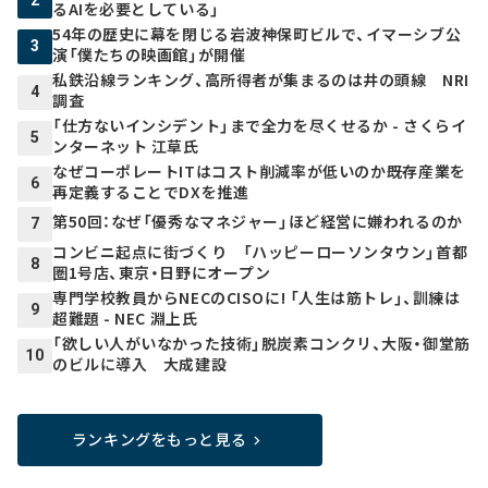
2
るAIを必要としている」
54年の歴史に幕を閉じる岩波神保町ビルで、イマーシブ公
3
演「僕たちの映画館」が開催
私鉄沿線ランキング、高所得者が集まるのは井の頭線 NRI
4
調査
「仕方ないインシデント」まで全力を尽くせるか - さくらイ
5
ンターネット 江草氏
なぜコーポレートITはコスト削減率が低いのか――既存産業を
6
再定義することでDXを推進
第50回：なぜ「優秀なマネジャー」ほど経営に嫌われるのか
7
コンビニ起点に街づくり 「ハッピーローソンタウン」首都
8
圏1号店、東京・日野にオープン
専門学校教員からNECのCISOに! 「人生は筋トレ」、訓練は
9
超難題 - NEC 淵上氏
「欲しい人がいなかった技術」脱炭素コンクリ、大阪・御堂筋
10
のビルに導入 大成建設
ランキングをもっと見る