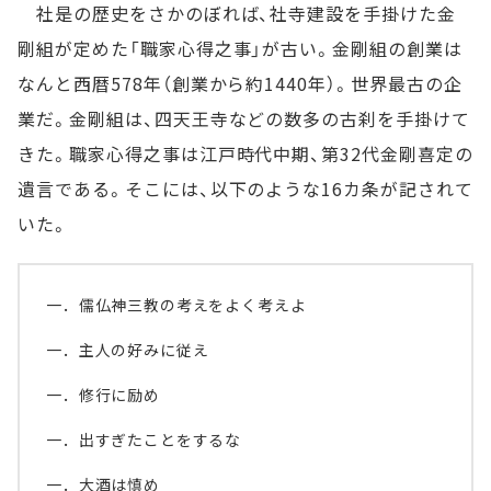
社是の歴史をさかのぼれば、社寺建設を手掛けた金
剛組が定めた「職家心得之事」が古い。金剛組の創業は
なんと西暦578年（創業から約1440年）。世界最古の企
業だ。金剛組は、四天王寺などの数多の古刹を手掛けて
きた。職家心得之事は江戸時代中期、第32代金剛喜定の
遺言である。そこには、以下のような16カ条が記されて
いた。
一．儒仏神三教の考えをよく考えよ
一．主人の好みに従え
一．修行に励め
一．出すぎたことをするな
一．大酒は慎め