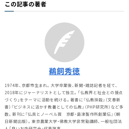
この記事の著者
鵜飼秀徳
1974年、京都市生まれ。大学卒業後、新聞・雑誌記者を経て、
2018年にジャーナリストとして独立。「仏教界と社会との接点
づくり」をテーマに活動を続ける。著書に『仏教抹殺』（文春新
書）『ビジネスに活かす教養としての仏教』（PHP研究所）など多
数。新刊に『仏具とノーベル賞 京都・島津製作所創業伝』（朝
日新聞出版）。東京農業大学・佛教大学非常勤講師、一般社団法
人「良いお寺研究会」代表理事。