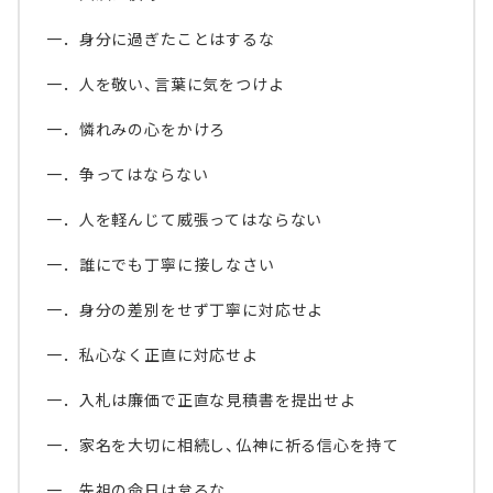
一．身分に過ぎたことはするな
一．人を敬い、言葉に気をつけよ
一．憐れみの心をかけろ
一．争ってはならない
一．人を軽んじて威張ってはならない
一．誰にでも丁寧に接しなさい
一．身分の差別をせず丁寧に対応せよ
一．私心なく正直に対応せよ
一．入札は廉価で正直な見積書を提出せよ
一．家名を大切に相続し、仏神に祈る信心を持て
一．先祖の命日は怠るな