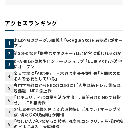
アクセスランキング
米国外初のグーグル直営店「Google Store 表参道」がオー
1
プン
第50回：なぜ「優秀なマネジャー」ほど経営に嫌われるのか
2
CHANELの体験型ビンテージショップ 「NUIR ART」が渋谷
3
にオープン
楽天市場に「AI店長」 三木谷浩史会長兼社長「人間味のあ
4
るAIを必要としている」
専門学校教員からNECのCISOに! 「人生は筋トレ」、訓練は
5
超難題 - NEC 淵上氏
「セキュリティは事業を活かす出汁、責任者はCIMOで目指
6
せ」 - JTB 椎野氏
54年の歴史に幕を閉じる岩波神保町ビルで、イマーシブ公
7
演「僕たちの映画館」が開催
「欲しい人がいなかった技術」脱炭素コンクリ、大阪・御堂筋
8
のビルに導入 大成建設