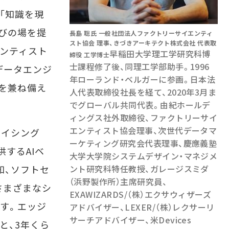
「知識を現
びの場を提
長島 聡氏 一般社団法人ファクトリーサイエンティ
スト協会 理事、きづきアーキテクト株式会社 代表取
ンティスト
早稲田大学理工学研究科博
締役 工学博士
士課程修了後、同理工学部助手。1996
データエンジ
年ローランド・ベルガーに参画。日本法
を兼ね備え
人代表取締役社長を経て、2020年3月ま
でグローバル共同代表。由紀ホールデ
ィングス社外取締役、ファクトリーサイ
エンティスト協会理事、次世代データマ
イシング
ーケティング研究会代表理事、慶應義塾
供するAIベ
大学大学院システムデザイン・マネジメ
知、ソフトセ
ント研究科特任教授、ガレージスミダ
（浜野製作所）主席研究員、
さまざまなシ
EXAWIZARDS/（株）エクサウィザーズ
ます。エッジ
アドバイザー、LEXER/（株）レクサーリ
サーチアドバイザー、米Devices
と、3年くら