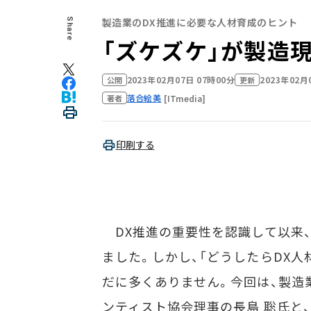
製造業のDX推進に必要な人材育成のヒント
Share
「ズケズケ」が製造
2023年02月07日 07時00分
2023年02月
公開
更新
落合絵美
[ITmedia]
著者
印刷する
DX推進の重要性を認識して以来
ました。しかし、「どうしたらDX
だに多くありません。今回は、製造
ンティスト協会理事の長島 聡氏と