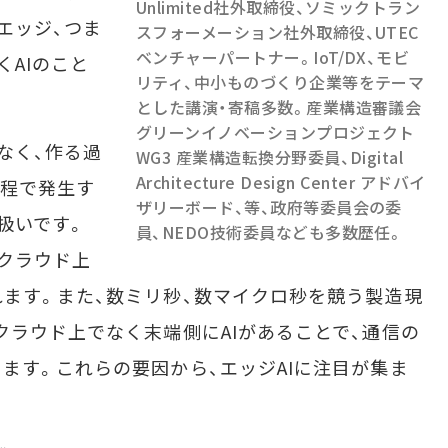
Unlimited社外取締役、ソミックトラン
エッジ、つま
スフォーメーション社外取締役、UTEC
ベンチャーパートナー。IoT/DX、モビ
くAIのこと
リティ、中小ものづくり企業等をテーマ
とした講演・寄稿多数。産業構造審議会
グリーンイノベーションプロジェクト
なく、作る過
WG3 産業構造転換分野委員、Digital
Architecture Design Center アドバイ
過程で発生す
ザリーボード、等、政府等委員会の委
扱いです。
員、NEDO技術委員なども多数歴任。
クラウド上
ます。また、数ミリ秒、数マイクロ秒を競う製造現
クラウド上でなく末端側にAIがあることで、通信の
ます。これらの要因から、エッジAIに注目が集ま