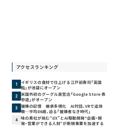
アクセスランキング
イギリスの食材で仕上げる江戸前寿司「英国
1
鮨」が池袋にオープン
米国外初のグーグル直営店「Google Store 表
2
参道」がオープン
被爆の記憶 継承多様化 AI対話、VRで追体
3
験…平均86歳、迫る「被爆者なき時代」
味の素社が挑む“dX”とAI駆動開発――“企画・開
4
発・営業ができる人財”が新規事業を加速する