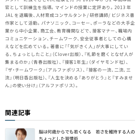
官として訓練生を指導。マインドの授業に定評あり。2013 年
JAL を退職後、人材育成コンサルタント/ 研修講師/ ビジネス書
作家として活動。パナソニック、コーセー、ポーラなどの大手企
業から中小企業、商工会、教育機関などで、接客マナー、職場内
コミュニケーション、チームワーク、安全従事者としての心構
えなどを広めている。著書に『「気がきく人」が大事にしてい
る、ちょっとしたこと』（Clover出版）、『礼節を磨くとなぜ人が
集まるのか』（青春出版社）、『接客1年生』（ダイヤモンド社）、
『ザ・チームワーク』（アルファポリス）、『接客の一流、二流、三
流』（明日香出版社）、『人生を決める『ありがとう』と『すみませ
ん』の使い分け』（アルファポリス）。
関連記事
脳は何歳からでも若くなる 若さを維持する人の
ちょっとした習慣術