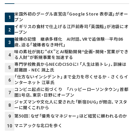
米国外初のグーグル直営店「Google Store 表参道」がオー
1
プン
イギリスの食材で仕上げる江戸前寿司「英国鮨」が池袋にオ
2
ープン
被爆の記憶 継承多様化 AI対話、VRで追体験…平均86
3
歳、迫る「被爆者なき時代」
味の素社が挑む“dX”とAI駆動開発――“企画・開発・営業ができ
4
る人財”が新規事業を加速する
専門学校教員からNECのCISOに! 「人生は筋トレ」、訓練は
5
超難題 - NEC 淵上氏
「仕方ないインシデント」まで全力を尽くせるか - さくらイ
6
ンターネット 江草氏
コンビニ起点に街づくり 「ハッピーローソンタウン」首都
7
圏1号店、東京・日野にオープン
ジャズマンや文化人に愛された「新宿DUG」が閉店、マスタ
8
ーに聞くこれから
第50回：なぜ「優秀なマネジャー」ほど経営に嫌われるのか
9
マニアックな北口を歩く
10