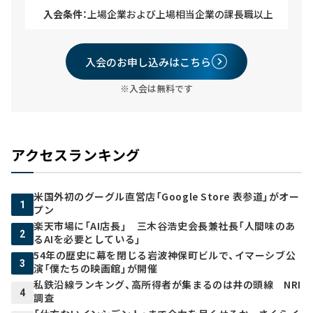
入会条件：
上場企業および上場相当企業の課長職以上
入会のお申し込みはこちら
※入会は無料です
アクセスランキング
米国外初のグーグル直営店「Google Store 表参道」がオー
1
プン
楽天市場に「AI店長」 三木谷浩史会長兼社長「人間味のあ
2
るAIを必要としている」
54年の歴史に幕を閉じる岩波神保町ビルで、イマーシブ公
3
演「僕たちの映画館」が開催
私鉄沿線ランキング、高所得者が集まるのは井の頭線 NRI
4
調査