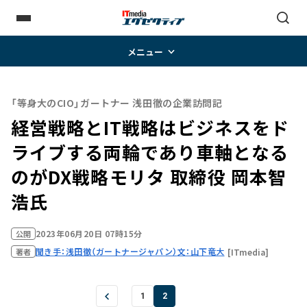
メニュー
「等身大のCIO」ガートナー 浅田徹の企業訪問記
経営戦略とIT戦略はビジネスをド
ライブする両輪であり車軸となる
のがDX戦略――モリタ 取締役 岡本智
浩氏
2023年06月20日 07時15分
公開
聞き手：浅田徹（ガートナージャパン）
文：山下竜大
[ITmedia]
著者
1
2