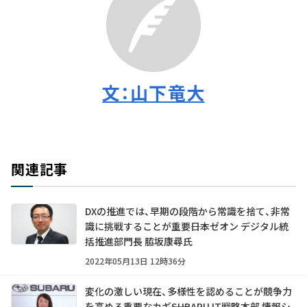
文：山下竜大
関連記事
DXの推進では、早期の段階から常識を捨て、非常
識に挑戦することが重要――日本ゼオン デジタル統
括推進部門長 脇坂康尋氏
2022年05月13日 12時36分
変化の激しい現在、多様性を認めることが競争力
を高める重要なカギ――SUBARU IT戦略本部 情報シ