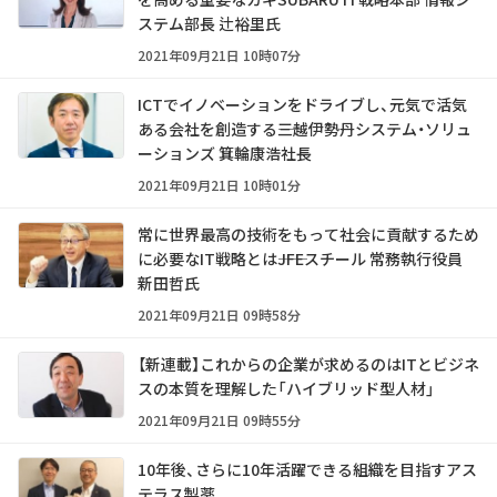
ステム部長 辻裕里氏
2021年09月21日 10時07分
ICTでイノベーションをドライブし、元気で活気
ある会社を創造する――三越伊勢丹システム・ソリュ
ーションズ 箕輪康浩社長
2021年09月21日 10時01分
常に世界最高の技術をもって社会に貢献するため
に必要なIT戦略とは――JFEスチール 常務執行役員
新田哲氏
2021年09月21日 09時58分
【新連載】これからの企業が求めるのはITとビジネ
スの本質を理解した「ハイブリッド型人材」
2021年09月21日 09時55分
10年後、さらに10年活躍できる組織を目指すアス
テラス製薬