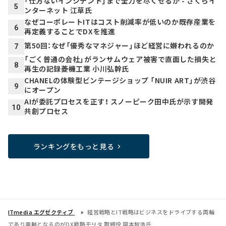
「仕方ないインシデント」まで全力を尽くせるか - さくらイ
5
ンターネット 江草氏
なぜコーポレートITはコスト削減率が低いのか――既存産業を
6
再定義することでDXを推進
第50回：なぜ「優秀なマネジャー」ほど経営に嫌われるのか
7
「ごく普通の会社」がランサムウェア被害で直面した損失と
8
再生の記録――菱機工業 小川弘幹氏
CHANELの体験型ビンテージショップ 「NUIR ART」が渋谷
9
にオープン
AIが委託プロセスを正す！ スノーピーク田中氏が示す開発
10
共創プロセス
ランキングをもっと見る
ITmedia エグゼクティブ
経営戦略とIT戦略はビジネスをドライブする両輪
であり車軸となるのがDX戦略――モリタ 取締役 岡本智浩氏