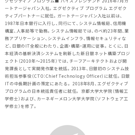
グゼクティブ プログラム■ バイスプレジデント 2016年7月ガ
ートナージャパン入社。エグゼクティブ プログラム エグゼク
ティブパートナーに就任。ガートナージャパン入社以前は、
1987年日本銀行に入行し、同行にて、システム情報局、信用機
構室、人事局等で勤務。システム情報局では、のべ約23年間、業
務アプリケーション、システムインフラ、情報セキュリティな
ど、日銀のIT全般にわたり、企画・構築・運用に従事。とくに、日
本経済の基幹決済システムを刷新した新日銀ネット構築プロジ
ェクト（2010年～2015年）では、チーフアーキテクトおよび開
発課長として実開発作業を統括。2013年、日銀初のシステム技
術担当参事役（CTO：Chief Technology Officer）に就任。日銀
ITの中長期計画の策定にあたる。 2018年8月、エグゼクティブ
プログラムの日本統括責任者に就任。 京都大学大学院（情報工
学修士）および、カーネギーメロン大学大学院（ソフトウェア工
学修士）を修了。