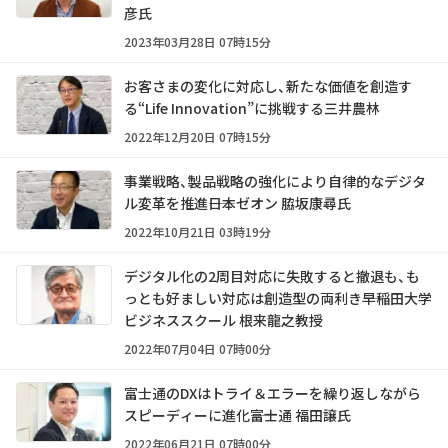
彦氏
2023年03月28日 07時15分
お客さまの変化に対応し、新たな価値を創造す
る“Life Innovation”に挑戦する三井農林
2022年12月20日 07時15分
事業戦略、製品戦略の強化により自律的なデジタ
ル変革を推進――日本ゼオン 脇坂康尋氏
2022年10月21日 03時19分
デジタル化の2周目対応に失敗すると撤退も、も
っとも好ましい対応は創造型の両利き――早稲田大学
ビジネススクール 根来龍之教授
2022年07月04日 07時00分
富士通のDXはトライ＆エラーを繰り返しながら
スピーディーに進化――富士通 福田譲氏
2022年06月21日 07時00分