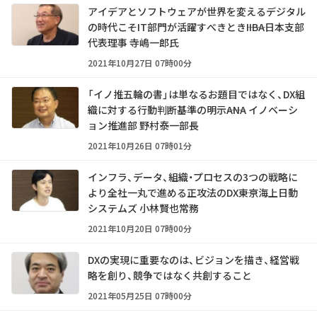
アイデアとソフトウェアが世界を変えるデジタル
の時代こそIT部門が活躍すべきとき――IIBA日本支部
代表理事 寺嶋一郎氏
2021年10月27日 07時00分
「イノ推五輪の書」は単なるお題目ではなく、DX組
織に対する行動判断基準の明示――ANA イノベーシ
ョン推進部 野村泰一部長
2021年10月26日 07時01分
インフラ、データ、組織・プロセスの3つの戦略に
より全社一丸で進める正攻法のDX――東京海上日動
システムズ 小林賢也常務
2021年10月20日 07時00分
DXの実現に重要なのは、ビジョンを描き、経営戦
略を創り、競争ではなく共創すること
2021年05月25日 07時00分