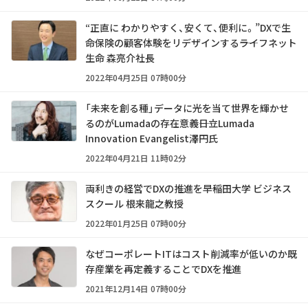
“正直に わかりやすく、安くて、便利に。”DXで生
命保険の顧客体験をリデザインする――ライフネット
生命 森亮介社長
2022年04月25日 07時00分
「未来を創る種」データに光を当て世界を輝かせ
るのがLumadaの存在意義――日立Lumada
Innovation Evangelist澤円氏
2022年04月21日 11時02分
両利きの経営でDXの推進を――早稲田大学 ビジネス
スクール 根来龍之教授
2022年01月25日 07時00分
なぜコーポレートITはコスト削減率が低いのか――既
存産業を再定義することでDXを推進
2021年12月14日 07時00分