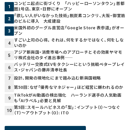
コンビニ起点に街づくり 「ハッピーローソンタウン」首都
1
圏1号店、東京・日野にオープン
「欲しい人がいなかった技術」脱炭素コンクリ、大阪・御堂筋
2
のビルに導入 大成建設
米国外初のグーグル直営店「Google Store 表参道」がオー
3
プン
すごい上司の心得。それは、何をするかではなく、何をしな
4
いのか
アジア新興国・消費市場へのアプローチとその効果――ヤマモ
5
リ株式会社のタイ進出事例――
バッテリー交換式EVをタクシーにという挑戦――ベタープレイ
6
ス・ジャパンの藤井清孝社長
設計、開発の現地化にまで踏み込む新興国戦略
7
第50回：なぜ「優秀なマネジャー」ほど経営に嫌われるのか
8
TikTokがAI動画の検出強化 ハーランド選手の人気動画
9
も「AIラベル」必要と見解
第5回：スモールハピネスの「型」：インプット（I）～つなぐ
10
（T）～アウトプット（O）: ITO