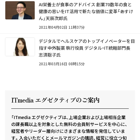
AI栄養士が食事のアドバイス 創業70数年の食と
健康の思いをIT活用で新たな価値に変革――「あすけ
ん」天辰次郎氏
2021年04月02日 11時37分
デジタルでヘルスケアのトップイノベーターを目
指す――中外製薬 執行役員 デジタル・IT統轄部門長
志済聡子氏
2021年03月16日 08時15分
ITmedia エグゼクテ
ィ
ブのご案内
「ITmedia エグゼクティブは、上場企業および上場相当企業
の課長職以上を対象とした無料の会員制サービスを中心に、
経営者やリーダー層向けにさまざまな情報を発信していま
す。入会いただくとメールマガジンの購読、経営に役立つ旬