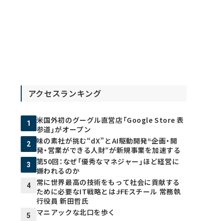
アクセスランキング
米国外初のグーグル直営店「Google Store 表
1
参道」がオープン
味の素社が挑む“dX”とAI駆動開発――“企画・開
2
発・営業ができる人財”が新規事業を加速する
第50回：なぜ「優秀なマネジャー」ほど経営に
3
嫌われるのか
常に世界最高の技術をもって社会に貢献する
4
ために必要なIT戦略とは――JFEスチール 常務執
行役員 新田哲氏
マニアックな北口を歩く
5