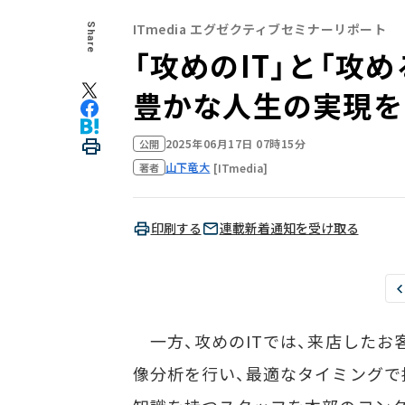
ITmedia エグゼクティブセミナーリポート
Share
「攻めのIT」と「攻
豊かな人生の実現を目
2025年06月17日 07時15分
公開
山下竜大
[ITmedia]
著者
印刷する
連載新着通知を受け取る
一方、攻めのITでは、来店したお
像分析を行い、最適なタイミングで