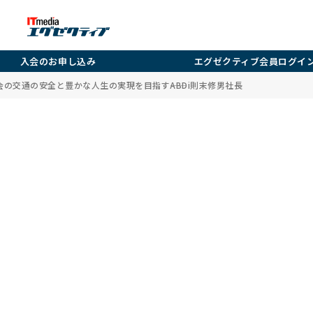
入会のお申し込み
エグゼクティブ会員ログイ
社会の交通の安全と豊かな人生の実現を目指す――ABDi則末修男社長