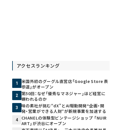
アクセスランキング
米国外初のグーグル直営店「Google Store 表
1
参道」がオープン
第50回：なぜ「優秀なマネジャー」ほど経営に
2
嫌われるのか
味の素社が挑む“dX”とAI駆動開発――“企画・開
3
発・営業ができる人財”が新規事業を加速する
CHANELの体験型ビンテージショップ 「NUIR
4
ART」が渋谷にオープン