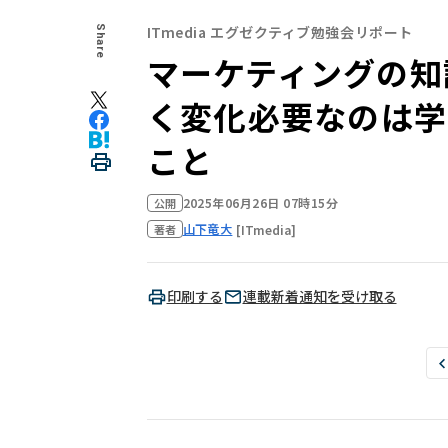
ITmedia エグゼクティブ勉強会リポート
Share
マーケティングの知
く変化――必要なの
こと
2025年06月26日 07時15分
公開
山下竜大
[ITmedia]
著者
印刷する
連載新着通知を受け取る