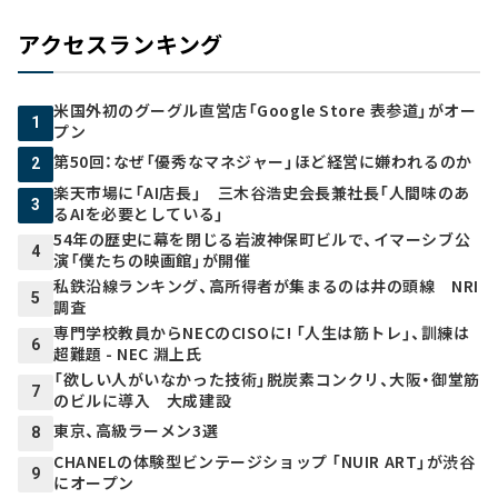
アクセスランキング
米国外初のグーグル直営店「Google Store 表参道」がオー
1
プン
第50回：なぜ「優秀なマネジャー」ほど経営に嫌われるのか
2
楽天市場に「AI店長」 三木谷浩史会長兼社長「人間味のあ
3
るAIを必要としている」
54年の歴史に幕を閉じる岩波神保町ビルで、イマーシブ公
4
演「僕たちの映画館」が開催
私鉄沿線ランキング、高所得者が集まるのは井の頭線 NRI
5
調査
専門学校教員からNECのCISOに! 「人生は筋トレ」、訓練は
6
超難題 - NEC 淵上氏
「欲しい人がいなかった技術」脱炭素コンクリ、大阪・御堂筋
7
のビルに導入 大成建設
東京、高級ラーメン3選
8
CHANELの体験型ビンテージショップ 「NUIR ART」が渋谷
9
にオープン