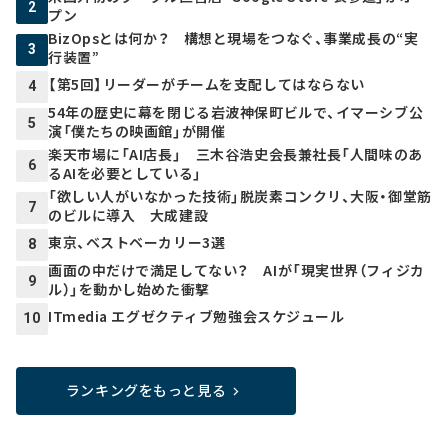
2
プン
BizOpsとは何か？ 構想と現場をつなぐ、事業成長の“実
3
行装置”
【第5回】リーダーがチームを支配してはならない
4
54年の歴史に幕を閉じる岩波神保町ビルで、イマーシブ公
5
演「僕たちの映画館」が開催
楽天市場に「AI店長」 三木谷浩史会長兼社長「人間味のあ
6
るAIを必要としている」
「欲しい人がいなかった技術」脱炭素コンクリ、大阪・御堂筋
7
のビルに導入 大成建設
東京、ベストベーカリー3選
8
画面の中だけで満足してない？ AIが「現実世界（フィジカ
9
ル）」を動かし始めた衝撃
ITmedia エグゼクティブ勉強会スケジュール
10
ランキングをもっと見る