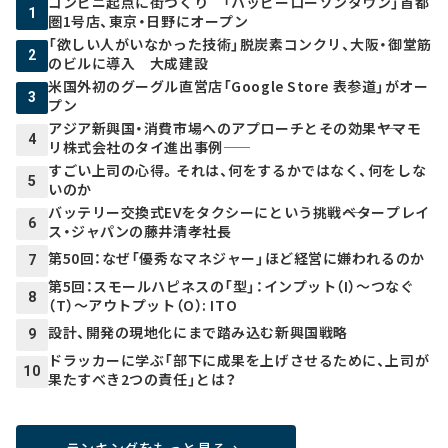
コンビニ起点に街づくり 「ハッピーローソンタウン」首都
1
圏1号店、東京・日野にオープン
「欲しい人がいなかった技術」脱炭素コンクリ、大阪・御堂筋
2
のビルに導入 大成建設
米国外初のグーグル直営店「Google Store 表参道」がオー
3
プン
アジア新興国・消費市場へのアプローチとその効果――ヤマモ
4
リ株式会社のタイ進出事例――
すごい上司の心得。それは、何をするかではなく、何をしな
5
いのか
バッテリー交換式EVをタクシーにという挑戦――ベタープレイ
6
ス・ジャパンの藤井清孝社長
第50回：なぜ「優秀なマネジャー」ほど経営に嫌われるのか
7
第5回：スモールハピネスの「型」：インプット（I）～つなぐ
8
（T）～アウトプット（O）: ITO
設計、開発の現地化にまで踏み込む新興国戦略
9
ドラッカーに学ぶ「部下に成果を上げさせるために、上司が
10
果たすべき2つの責任」とは？