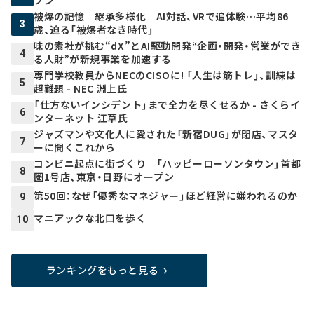
被爆の記憶 継承多様化 AI対話、VRで追体験…平均86
3
歳、迫る「被爆者なき時代」
味の素社が挑む“dX”とAI駆動開発――“企画・開発・営業ができ
4
る人財”が新規事業を加速する
専門学校教員からNECのCISOに! 「人生は筋トレ」、訓練は
5
超難題 - NEC 淵上氏
「仕方ないインシデント」まで全力を尽くせるか - さくらイ
6
ンターネット 江草氏
ジャズマンや文化人に愛された「新宿DUG」が閉店、マスタ
7
ーに聞くこれから
コンビニ起点に街づくり 「ハッピーローソンタウン」首都
8
圏1号店、東京・日野にオープン
第50回：なぜ「優秀なマネジャー」ほど経営に嫌われるのか
9
マニアックな北口を歩く
10
ランキングをもっと見る