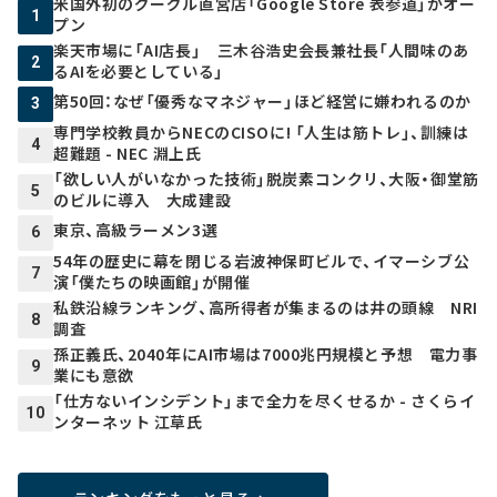
米国外初のグーグル直営店「Google Store 表参道」がオー
1
プン
楽天市場に「AI店長」 三木谷浩史会長兼社長「人間味のあ
2
るAIを必要としている」
第50回：なぜ「優秀なマネジャー」ほど経営に嫌われるのか
3
専門学校教員からNECのCISOに! 「人生は筋トレ」、訓練は
4
超難題 - NEC 淵上氏
「欲しい人がいなかった技術」脱炭素コンクリ、大阪・御堂筋
5
のビルに導入 大成建設
東京、高級ラーメン3選
6
54年の歴史に幕を閉じる岩波神保町ビルで、イマーシブ公
7
演「僕たちの映画館」が開催
私鉄沿線ランキング、高所得者が集まるのは井の頭線 NRI
8
調査
孫正義氏、2040年にAI市場は7000兆円規模と予想 電力事
9
業にも意欲
「仕方ないインシデント」まで全力を尽くせるか - さくらイ
10
ンターネット 江草氏