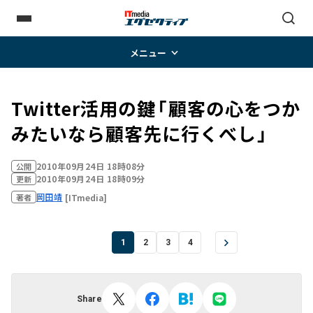
メニュー
Twitter活用の鍵――「顧客の心をつか
みたいなら顧客先に行くべし」
2010年09月24日 18時08分
公開
2010年09月24日 18時09分
更新
岡田靖
[ITmedia]
著者
1
2
3
4
Share