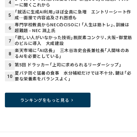
4
ーに聞くこれから
「就活に生成AI利用」ほぼ全員に急増 エントリーシート作
5
成…面接で内容追及され困惑も
専門学校教員からNECのCISOに! 「人生は筋トレ」、訓練は
6
超難題 - NEC 淵上氏
「欲しい人がいなかった技術」脱炭素コンクリ、大阪・御堂筋
7
のビルに導入 大成建設
楽天市場に「AI店長」 三木谷浩史会長兼社長「人間味のあ
8
るAIを必要としている」
第5回 ドラッカー「上司に求められるリーダーシップ」
9
夏バテ防ぐ猛暑の食事 水分補給だけでは不十分、鍵は「必
10
要な栄養素をバランスよく」
ランキングをもっと見る