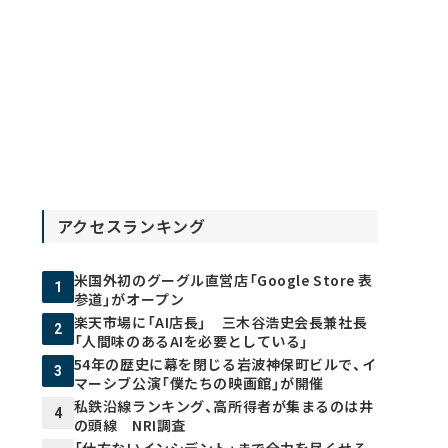
アクセスランキング
米国外初のグーグル直営店「Google Store 表
1
参道」がオープン
楽天市場に「AI店長」 三木谷浩史会長兼社長
2
「人間味のあるAIを必要としている」
54年の歴史に幕を閉じる岩波神保町ビルで、イ
3
マーシブ公演「僕たちの映画館」が開催
私鉄沿線ランキング、高所得者が集まるのは井
4
の頭線 NRI調査