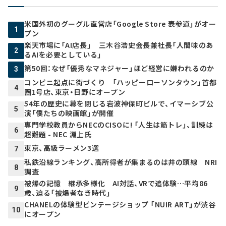
米国外初のグーグル直営店「Google Store 表参道」がオー
1
プン
楽天市場に「AI店長」 三木谷浩史会長兼社長「人間味のあ
2
るAIを必要としている」
第50回：なぜ「優秀なマネジャー」ほど経営に嫌われるのか
3
コンビニ起点に街づくり 「ハッピーローソンタウン」首都
4
圏1号店、東京・日野にオープン
54年の歴史に幕を閉じる岩波神保町ビルで、イマーシブ公
5
演「僕たちの映画館」が開催
専門学校教員からNECのCISOに! 「人生は筋トレ」、訓練は
6
超難題 - NEC 淵上氏
東京、高級ラーメン3選
7
私鉄沿線ランキング、高所得者が集まるのは井の頭線 NRI
8
調査
被爆の記憶 継承多様化 AI対話、VRで追体験…平均86
9
歳、迫る「被爆者なき時代」
CHANELの体験型ビンテージショップ 「NUIR ART」が渋谷
10
にオープン