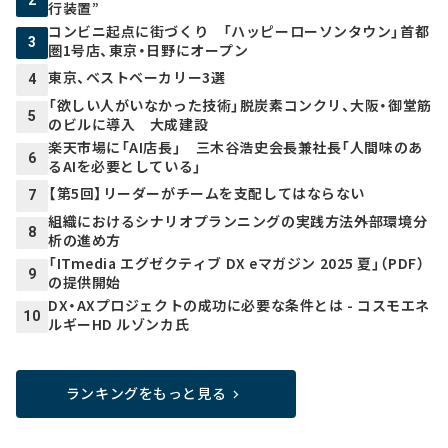
2
行装置”
コンビニ起点に街づくり 「ハッピーローソンタウン」首都
3
圏1号店、東京・日野にオープン
東京、ベストベーカリー3選
4
「欲しい人がいなかった技術」脱炭素コンクリ、大阪・御堂筋
5
のビルに導入 大成建設
楽天市場に「AI店長」 三木谷浩史会長兼社長「人間味のあ
6
るAIを必要としている」
【第5回】リーダーがチームを支配してはならない
7
組織におけるシナリオプランニングの実践方法――外部環境分
8
析の進め方
「ITmedia エグゼクティブ DX eマガジン 2025 夏」（PDF）
9
の提供開始
DX・AXプロジェクトの成功に必要な条件とは - コスモエネ
10
ルギーHD ルゾンカ氏
ランキングをもっと見る