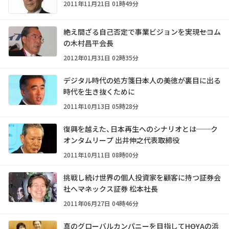
2011年11月21日 01時49分
絶え間ざる自己否定で事業ビジョンを実現――セコム
の木村昌平会長
2012年01月31日 02時35分
デジタル時代の処方箋――日本人の美徳が裏目に出る
時代を生き抜くために
2011年10月13日 05時28分
復興を越えた、日本再生へのシナリオとは──ク
オンタムリープ 出井伸之代表取締役
2011年10月11日 08時00分
挑戦し続け世界の個人投資家を顧客に持つ証券会
社へ――マネックス証券 松本社長
2011年06月27日 04時46分
真のグローバルカンパニーを目指して――HOYAの浜