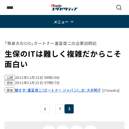
メニュー
「等身大のCIO」ガートナー重富俊二の企業訪問記
生保のITは難しく複雑だからこそ
面白い
2012年11月22日 08時10分
公開
2012年11月21日 07時57分
更新
聞き手：重富俊二（ガートナー ジャパン）、文：大井明子
[ITmedia]
著者
1
2