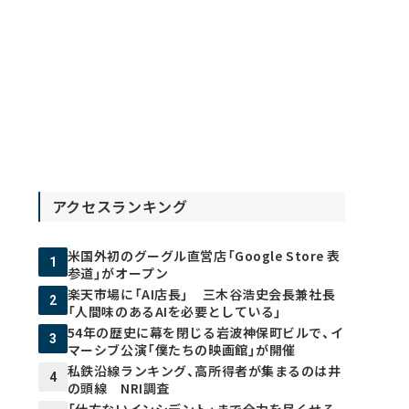
アクセスランキング
米国外初のグーグル直営店「Google Store 表
1
参道」がオープン
楽天市場に「AI店長」 三木谷浩史会長兼社長
2
「人間味のあるAIを必要としている」
54年の歴史に幕を閉じる岩波神保町ビルで、イ
3
マーシブ公演「僕たちの映画館」が開催
私鉄沿線ランキング、高所得者が集まるのは井
4
の頭線 NRI調査