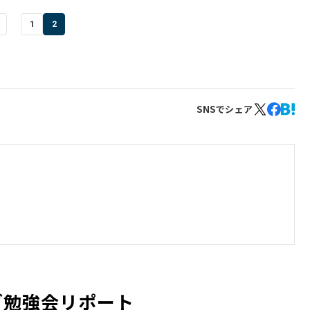
1
2
SNSでシェア
ィブ勉強会リポート