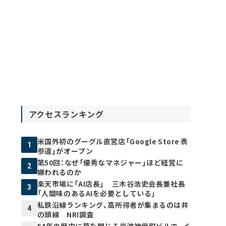
アクセスランキング
米国外初のグーグル直営店「Google Store 表
1
参道」がオープン
第50回：なぜ「優秀なマネジャー」ほど経営に
2
嫌われるのか
楽天市場に「AI店長」 三木谷浩史会長兼社長
3
「人間味のあるAIを必要としている」
私鉄沿線ランキング、高所得者が集まるのは井
4
の頭線 NRI調査