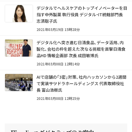
デジタルでヘルスケアのトップイノベーターを目
指す――中外製薬 執行役員 デジタル・IT統轄部門長
志済聡子氏
2021年03月19日 15時28分
デジタル化へ突き進む日清食品、データ活用、内
製化、会社の枠を超えた次なる挑戦を直撃――日清食
品HD 情報企画部 次長 成田敏博氏
2021年03月08日 12時14分
AIで店舗の「3密」対策、社内ハッカソンから2週間
で実装――サツドラホールディングス 代表取締役社
長 富山浩樹氏
2021年03月08日 12時25分