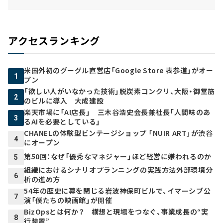
アクセスランキング
米国外初のグーグル直営店「Google Store 表参道」がオー
1
プン
「欲しい人がいなかった技術」脱炭素コンクリ、大阪・御堂筋
2
のビルに導入 大成建設
楽天市場に「AI店長」 三木谷浩史会長兼社長「人間味のあ
3
るAIを必要としている」
CHANELの体験型ビンテージショップ 「NUIR ART」が渋谷
4
にオープン
第50回：なぜ「優秀なマネジャー」ほど経営に嫌われるのか
5
組織におけるシナリオプランニングの実践方法――外部環境分
6
析の進め方
54年の歴史に幕を閉じる岩波神保町ビルで、イマーシブ公
7
演「僕たちの映画館」が開催
BizOpsとは何か？ 構想と現場をつなぐ、事業成長の“実
8
行装置”