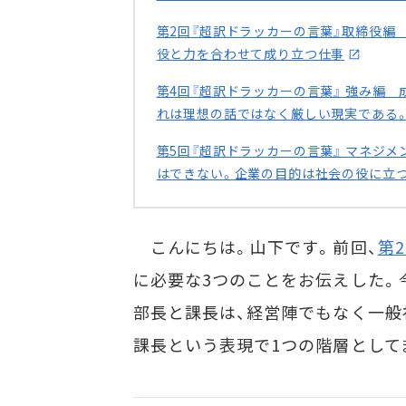
第2回『超訳ドラッカーの言葉』取締役編
役と力を合わせて成り立つ仕事
第4回『超訳ドラッカーの言葉』 強み編
れは理想の話ではなく厳しい現実である
第5回『超訳ドラッカーの言葉』 マネジ
はできない。企業の目的は社会の役に立
こんにちは。山下です。前回、
第
に必要な3つのことをお伝えした。
部長と課長は、経営陣でもなく一般
課長という表現で1つの階層として