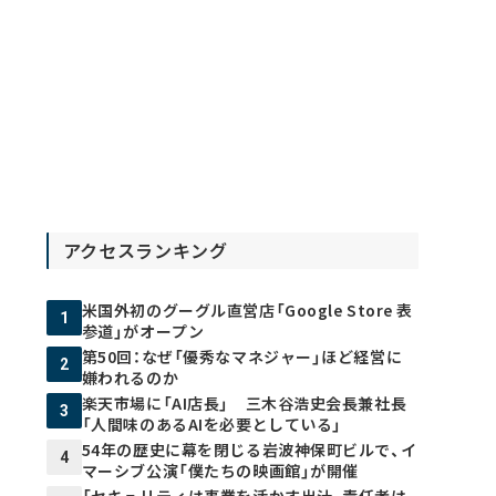
アクセスランキング
米国外初のグーグル直営店「Google Store 表
1
参道」がオープン
第50回：なぜ「優秀なマネジャー」ほど経営に
2
嫌われるのか
楽天市場に「AI店長」 三木谷浩史会長兼社長
3
「人間味のあるAIを必要としている」
54年の歴史に幕を閉じる岩波神保町ビルで、イ
4
マーシブ公演「僕たちの映画館」が開催