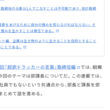
 取締役の仕事は1人でこなすことは不可能であり、他の取締
 成果をあげるために自分の強みを知らなければならない。そ
。強みを生かすことは責任である。
メント編 企業は生き物のように生きることを目的とすること
つことである。
2回『超訳ドラッカーの言葉』取締役編
では、組織
今回のテーマは部課長についてだ。この連載では、
社員でもないという共通点から、部長と課長を部
まとめて話を進める。