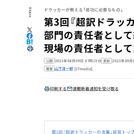
ドラッカーが教える「成功に必要なもの」
Share
第3回『超訳ドラッ
部門の責任者として
現場の責任者として
2023年08月09日 07時15分
2023年09月
公開
更新
山下淳一郎
[ITmedia]
著者
印刷する
連載新着通知を受け取る
第1回『超訳ドラッカーの言葉』経営トッ