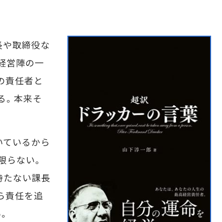
長や取締役な
経営陣の一
の責任者と
る。本来そ
いているから
限らない。
持たない課長
ら責任を追
。