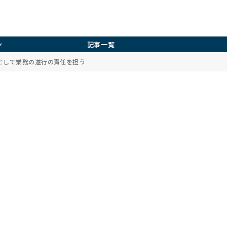
ン
記事一覧
として業務の遂行の責任を担う