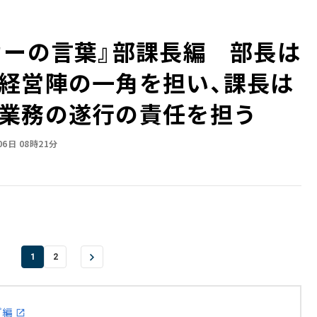
カーの言葉』部課長編 部長は
経営陣の一角を担い、課長は
業務の遂行の責任を担う
06日 08時21分
1
2
プ編