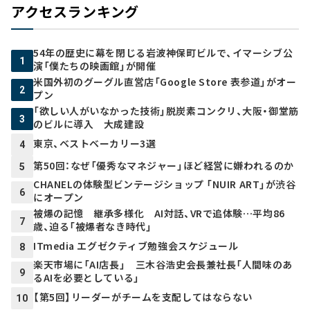
アクセスランキング
54年の歴史に幕を閉じる岩波神保町ビルで、イマーシブ公
1
演「僕たちの映画館」が開催
米国外初のグーグル直営店「Google Store 表参道」がオー
2
プン
「欲しい人がいなかった技術」脱炭素コンクリ、大阪・御堂筋
3
のビルに導入 大成建設
東京、ベストベーカリー3選
4
第50回：なぜ「優秀なマネジャー」ほど経営に嫌われるのか
5
CHANELの体験型ビンテージショップ 「NUIR ART」が渋谷
6
にオープン
被爆の記憶 継承多様化 AI対話、VRで追体験…平均86
7
歳、迫る「被爆者なき時代」
ITmedia エグゼクティブ勉強会スケジュール
8
楽天市場に「AI店長」 三木谷浩史会長兼社長「人間味のあ
9
るAIを必要としている」
【第5回】リーダーがチームを支配してはならない
10