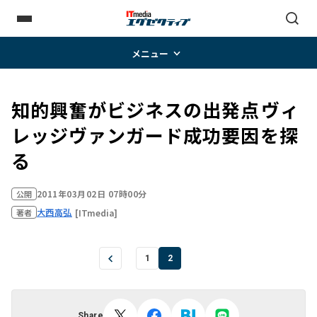
メニュー
知的興奮がビジネスの出発点――ヴィ
レッジヴァンガード成功要因を探
る
2011年03月02日 07時00分
公開
大西高弘
[ITmedia]
著者
1
2
Share