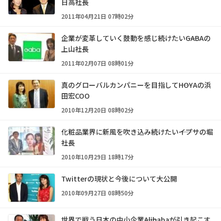
日高社長
2011年04月21日 07時02分
企業が変革していく鼓動を感じ続けたい――GABAの
上山社長
2011年02月07日 08時01分
真のグローバルカンパニーを目指して――HOYAの浜
田宏COO
2010年12月20日 08時02分
化粧品業界に新風を吹き込み続けたい――イプサの堀
社長
2010年10月29日 18時17分
Twitterの現状と今後について大公開
2010年09月27日 08時50分
世界で戦う日本の中小企業――Alibabaが引き起こす