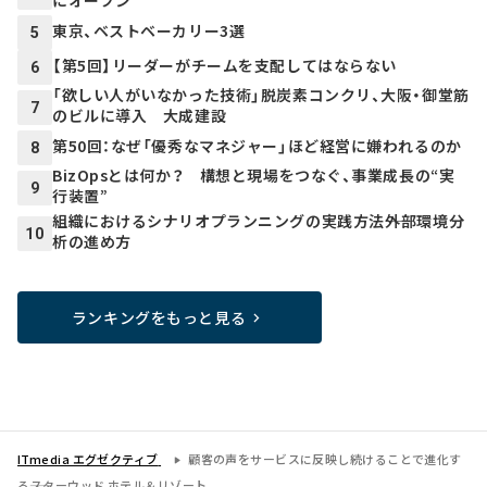
にオープン
東京、ベストベーカリー3選
5
【第5回】リーダーがチームを支配してはならない
6
「欲しい人がいなかった技術」脱炭素コンクリ、大阪・御堂筋
7
のビルに導入 大成建設
第50回：なぜ「優秀なマネジャー」ほど経営に嫌われるのか
8
BizOpsとは何か？ 構想と現場をつなぐ、事業成長の“実
9
行装置”
組織におけるシナリオプランニングの実践方法――外部環境分
10
析の進め方
ランキングをもっと見る
ITmedia エグゼクティブ
顧客の声をサービスに反映し続けることで進化す
る――スターウッド ホテル＆リゾート