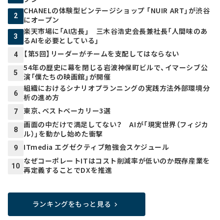
CHANELの体験型ビンテージショップ 「NUIR ART」が渋谷
2
にオープン
楽天市場に「AI店長」 三木谷浩史会長兼社長「人間味のあ
3
るAIを必要としている」
【第5回】リーダーがチームを支配してはならない
4
54年の歴史に幕を閉じる岩波神保町ビルで、イマーシブ公
5
演「僕たちの映画館」が開催
組織におけるシナリオプランニングの実践方法――外部環境分
6
析の進め方
東京、ベストベーカリー3選
7
画面の中だけで満足してない？ AIが「現実世界（フィジカ
8
ル）」を動かし始めた衝撃
ITmedia エグゼクティブ勉強会スケジュール
9
なぜコーポレートITはコスト削減率が低いのか――既存産業を
10
再定義することでDXを推進
ランキングをもっと見る