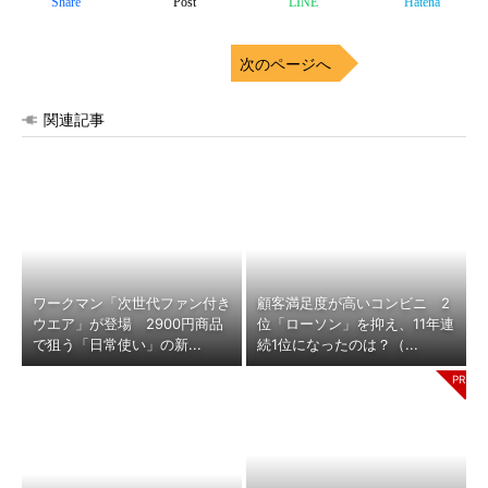
Share
Post
LINE
Hatena
次のページへ
関連記事
ワークマン「次世代ファン付き
顧客満足度が高いコンビニ 2
ウエア」が登場 2900円商品
位「ローソン」を抑え、11年連
で狙う「日常使い」の新...
続1位になったのは？（...