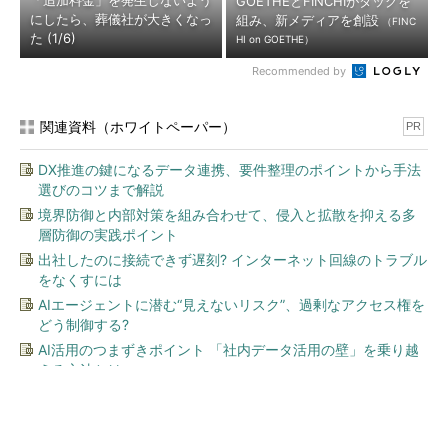
「追加料金」を発生しないよう
GOETHEとFINCHIがタッグを
にしたら、葬儀社が大きくなっ
組み、新メディアを創設
（FINC
た (1/6)
HI on GOETHE）
Recommended by
関連資料（ホワイトペーパー）
PR
DX推進の鍵になるデータ連携、要件整理のポイントから手法
選びのコツまで解説
境界防御と内部対策を組み合わせて、侵入と拡散を抑える多
層防御の実践ポイント
出社したのに接続できず遅刻? インターネット回線のトラブル
をなくすには
AIエージェントに潜む“見えないリスク”、過剰なアクセス権を
どう制御する?
AI活用のつまずきポイント 「社内データ活用の壁」を乗り越
える方法とは
今、あなたにオススメ