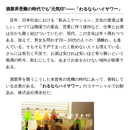
酒業界受難の時代でも“元気印”――「わるならハイサワー」
近年、日本社会における「飲みニケーション」文化の衰退は著
しい。かつては職場での宴会、営業に伴う接待など、仕事とお酒
は分かち難く結びついていたが、現代、この文化は年々廃れつつ
ある。加えて、男女を問わず20～30代の人々の「酒離れ」も進
んでいる。そもそも下戸でまったく飲めない人々も増えている。
さらには長引く不況で、お酒は安ければ安いほど有り難いという
風潮の昨今。飲むにしても、あまりお金をかけない傾向が顕著で
ある。
酒業界を襲うこうした未曾有の危機の時代にあって、善戦して
いる企業がある。
「わるならハイサワー」
のコマーシャルでお馴
染み、株式会社博水社だ。