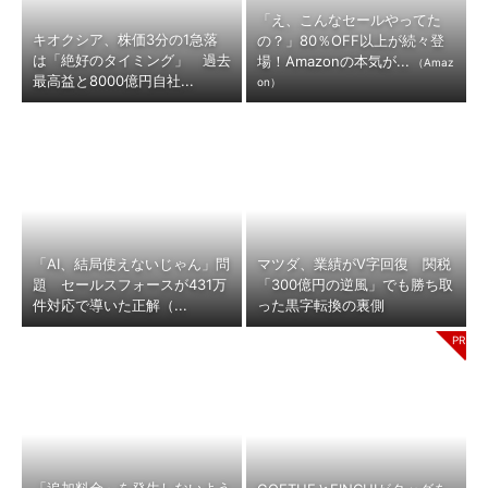
「え、こんなセールやってた
キオクシア、株価3分の1急落
の？」80％OFF以上が続々登
は「絶好のタイミング」 過去
場！Amazonの本気が...
（Amaz
最高益と8000億円自社...
on）
「AI、結局使えないじゃん」問
マツダ、業績がV字回復 関税
題 セールスフォースが431万
「300億円の逆風」でも勝ち取
件対応で導いた正解（...
った黒字転換の裏側