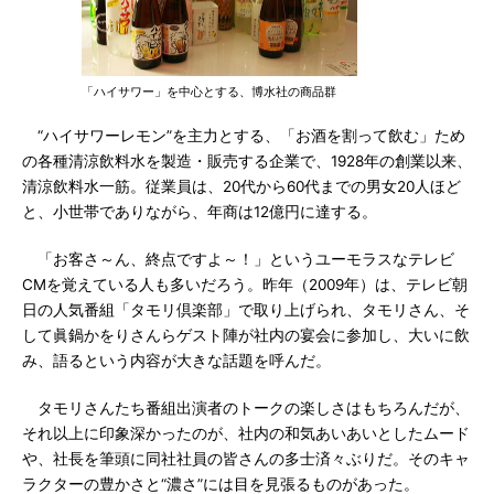
「ハイサワー」を中心とする、博水社の商品群
“ハイサワーレモン”を主力とする、「お酒を割って飲む」ため
の各種清涼飲料水を製造・販売する企業で、1928年の創業以来、
清涼飲料水一筋。従業員は、20代から60代までの男女20人ほど
と、小世帯でありながら、年商は12億円に達する。
「お客さ～ん、終点ですよ～！」というユーモラスなテレビ
CMを覚えている人も多いだろう。昨年（2009年）は、テレビ朝
日の人気番組「タモリ倶楽部」で取り上げられ、タモリさん、そ
して眞鍋かをりさんらゲスト陣が社内の宴会に参加し、大いに飲
み、語るという内容が大きな話題を呼んだ。
タモリさんたち番組出演者のトークの楽しさはもちろんだが、
それ以上に印象深かったのが、社内の和気あいあいとしたムード
や、社長を筆頭に同社社員の皆さんの多士済々ぶりだ。そのキャ
ラクターの豊かさと“濃さ”には目を見張るものがあった。