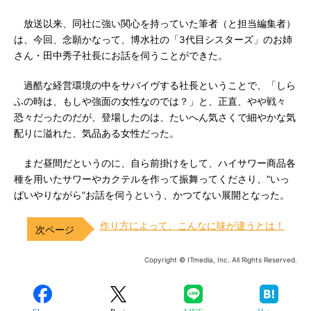
放送以来、同社に強い関心を持っていた筆者（と担当編集者）
は、今回、念願かなって、博水社の「3代目シスターズ」のお姉
さん・田中秀子社長にお話を伺うことができた。
過酷な経営環境の中をサバイヴする社長ということで、「しら
ふの時は、もしや強面の女性なのでは？」と、正直、やや戦々
恐々だったのだが、登場したのは、たいへん気さくで細やかな気
配りに溢れた、気品ある女性だった。
まだ昼間だというのに、自ら前掛けをして、ハイサワー商品各
種を用いたサワーやカクテルを作って振舞ってくださり、“いっ
ぱいやりながら”お話を伺うという、かつてない展開となった。
作り方によって、こんなに味が違うとは！
Copyright © ITmedia, Inc. All Rights Reserved.