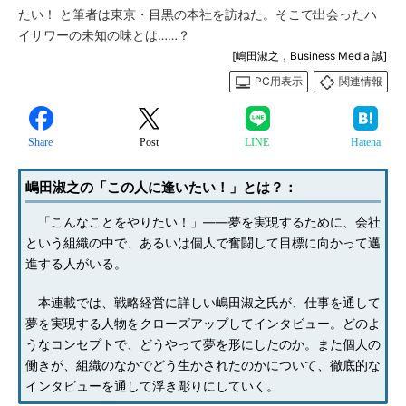
たい！ と筆者は東京・目黒の本社を訪ねた。そこで出会ったハ
イサワーの未知の味とは……？
[嶋田淑之，Business Media 誠]
PC用表示
関連情報
Share
Post
LINE
Hatena
嶋田淑之の「この人に逢いたい！」とは？：
「こんなことをやりたい！」――夢を実現するために、会社
という組織の中で、あるいは個人で奮闘して目標に向かって邁
進する人がいる。
本連載では、戦略経営に詳しい嶋田淑之氏が、仕事を通して
夢を実現する人物をクローズアップしてインタビュー。どのよ
うなコンセプトで、どうやって夢を形にしたのか。また個人の
働きが、組織のなかでどう生かされたのかについて、徹底的な
インタビューを通して浮き彫りにしていく。