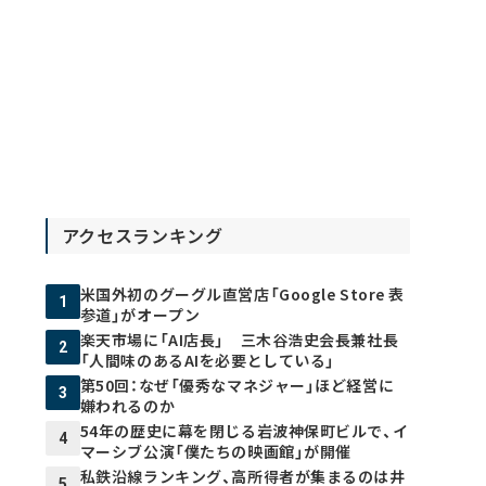
アクセスランキング
米国外初のグーグル直営店「Google Store 表
1
参道」がオープン
楽天市場に「AI店長」 三木谷浩史会長兼社長
2
「人間味のあるAIを必要としている」
第50回：なぜ「優秀なマネジャー」ほど経営に
3
嫌われるのか
54年の歴史に幕を閉じる岩波神保町ビルで、イ
4
マーシブ公演「僕たちの映画館」が開催
私鉄沿線ランキング、高所得者が集まるのは井
5