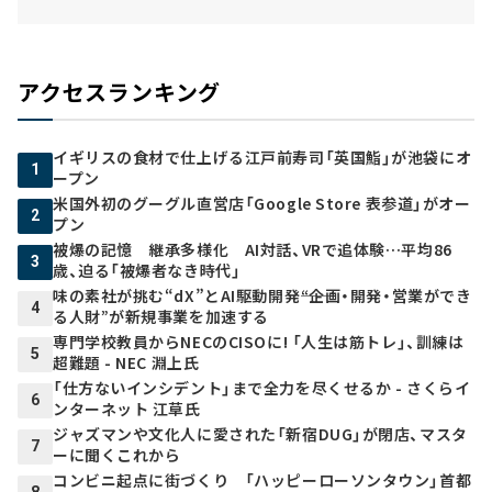
アクセスランキング
イギリスの食材で仕上げる江戸前寿司「英国鮨」が池袋にオ
1
ープン
米国外初のグーグル直営店「Google Store 表参道」がオー
2
プン
被爆の記憶 継承多様化 AI対話、VRで追体験…平均86
3
歳、迫る「被爆者なき時代」
味の素社が挑む“dX”とAI駆動開発――“企画・開発・営業ができ
4
る人財”が新規事業を加速する
専門学校教員からNECのCISOに! 「人生は筋トレ」、訓練は
5
超難題 - NEC 淵上氏
「仕方ないインシデント」まで全力を尽くせるか - さくらイ
6
ンターネット 江草氏
ジャズマンや文化人に愛された「新宿DUG」が閉店、マスタ
7
ーに聞くこれから
コンビニ起点に街づくり 「ハッピーローソンタウン」首都