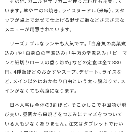
その他、カエルやザリガニを使った料理も充実して
います。羊や牛の串焼き、ライスヌードル（米線）、スタ
ッフが卓上で混ぜて仕上げる混ぜご飯などさまざまな
メニューが用意されています。
リーズナブルなランチも人気です。「白身魚の高菜煮
込み」や「白身魚の辛煮込み」「牛肉の辛煮込み」「ピーマ
ンと細切りロースの香り炒め」などの定食は全て880
円。4種類ほどのおかずやスープ、デザート、ライスな
ど、メイン以外はおかわり自由という太っ腹ぶりで、メ
インがなくても満腹になります。
日本人客は全体の3割ほど。そこかしこで中国語が飛
び交い、昼間から串焼きをつまみにナマズをつついて
いる人も少なくありません。注文はタブレットで行い