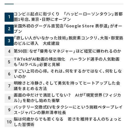
コンビニ起点に街づくり 「ハッピーローソンタウン」首都
1
圏1号店、東京・日野にオープン
米国外初のグーグル直営店「Google Store 表参道」がオー
2
プン
「欲しい人がいなかった技術」脱炭素コンクリ、大阪・御堂筋
3
のビルに導入 大成建設
第50回：なぜ「優秀なマネジャー」ほど経営に嫌われるのか
4
TikTokがAI動画の検出強化 ハーランド選手の人気動画
5
も「AIラベル」必要と見解
すごい上司の心得。それは、何をするかではなく、何をしな
6
いのか
明瞭さと冷静さ、そして勇気を持ってヒートアップした会
7
議をまとめる方法
画面の中だけで満足してない？ AIが「現実世界（フィジカ
8
ル）」を動かし始めた衝撃
バッテリー交換式EVをタクシーにという挑戦――ベタープレイ
9
ス・ジャパンの藤井清孝社長
脳は何歳からでも若くなる 若さを維持する人のちょっと
10
した習慣術