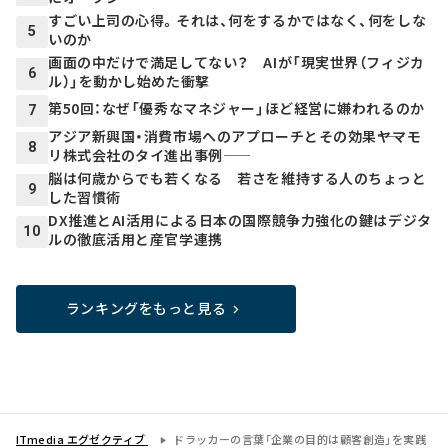
すごい上司の心得。それは、何をするかではなく、何をしな
5
いのか
画面の中だけで満足してない？ AIが「現実世界（フィジカ
6
ル）」を動かし始めた衝撃
第50回：なぜ「優秀なマネジャー」ほど経営に嫌われるのか
7
アジア新興国・消費市場へのアプローチとその効果――ヤマモ
8
リ株式会社のタイ進出事例――
脳は何歳からでも若くなる 若さを維持する人のちょっと
9
した習慣術
DX推進とAI活用による日本の国際競争力強化の鍵はデジタ
10
ルの徹底活用と産官学連携
ランキングをもっと見る
ITmedia エグゼクティブ
ドラッカーの言葉「企業の目的は顧客創造」を実践