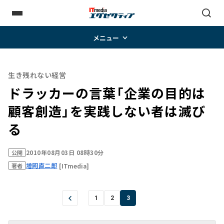
メニュー
生き残れない経営
ドラッカーの言葉「企業の目的は
顧客創造」を実践しない者は滅び
る
2010年08月03日 08時30分
公開
増岡直二郎
[ITmedia]
著者
1
2
3