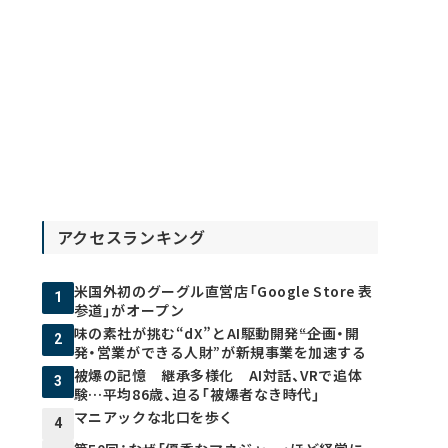
アクセスランキング
米国外初のグーグル直営店「Google Store 表
1
参道」がオープン
味の素社が挑む“dX”とAI駆動開発――“企画・開
2
発・営業ができる人財”が新規事業を加速する
被爆の記憶 継承多様化 AI対話、VRで追体
3
験…平均86歳、迫る「被爆者なき時代」
マニアックな北口を歩く
4