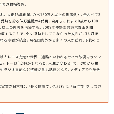
予防運動指導員。
まれ。大正15年創業、のべ180万人以上の患者数と、合わせて3
章受勲を誇る仲野整體の4代目。自身もこれまで0歳から108
人以上の患者を治療する。2008年仲野整體東京青山を開
治療することで、全く運動をしてこなかった女性が、3カ月後
変わる患者が続出。現在国内外から多くの人が訪れ、予約のと
、鉄人レース完走や世界一過酷といわれるサハラ砂漠マラソン
。モットーは「姿勢が変わると、人生が変わる」で、姿勢から生
ーやラジオ番組など啓蒙活動も話題となり、メディアでも多数
（実業之日本社）、『長く健康でいたければ、「背伸び」をしなさ