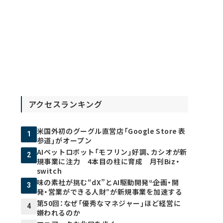
アクセスランキング
米国外初のグーグル直営店「Google Store 表
1
参道」がオープン
AIペットロボット「モフリン」好調、カシオが新
2
規事業に注力 4本目の柱に育成 月刊Biz・
switch
味の素社が挑む“dX”とAI駆動開発――“企画・開
3
発・営業ができる人財”が新規事業を加速する
第50回：なぜ「優秀なマネジャー」ほど経営に
4
嫌われるのか