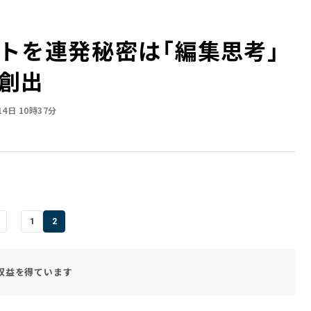
を連発――秘密は「編集思考」
創出
14日 10時37分
1
2
収益を得ています