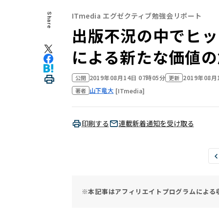
ITmedia エグゼクティブ勉強会リポート
Share
出版不況の中でヒット
による新たな価値の
2019年08月14日 07時05分
2019年08月
公開
更新
山下竜大
[ITmedia]
著者
印刷する
連載新着通知を受け取る
※本記事はアフィリエイトプログラムによる