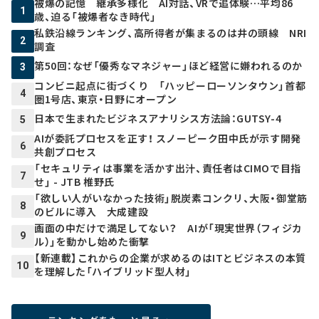
被爆の記憶 継承多様化 AI対話、VRで追体験…平均86
1
歳、迫る「被爆者なき時代」
私鉄沿線ランキング、高所得者が集まるのは井の頭線 NRI
2
調査
第50回：なぜ「優秀なマネジャー」ほど経営に嫌われるのか
3
コンビニ起点に街づくり 「ハッピーローソンタウン」首都
4
圏1号店、東京・日野にオープン
日本で生まれたビジネスアナリシス方法論：GUTSY-4
5
AIが委託プロセスを正す！ スノーピーク田中氏が示す開発
6
共創プロセス
「セキュリティは事業を活かす出汁、責任者はCIMOで目指
7
せ」 - JTB 椎野氏
「欲しい人がいなかった技術」脱炭素コンクリ、大阪・御堂筋
8
のビルに導入 大成建設
画面の中だけで満足してない？ AIが「現実世界（フィジカ
9
ル）」を動かし始めた衝撃
【新連載】これからの企業が求めるのはITとビジネスの本質
10
を理解した「ハイブリッド型人材」