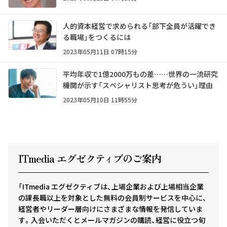
人的資本経営で求められる「部下全員が活躍でき
る職場」をつくるには
2023年05月11日 07時15分
平均年収で1億2000万もの差……世界の一流研究
機関が示す「スペシャリスト思考が危うい」理由
2023年05月10日 11時55分
ITmedia エグゼクテ
ィ
ブのご案内
「ITmedia エグゼクティブは、上場企業および上場相当企業
の課長職以上を対象とした無料の会員制サービスを中心に、
経営者やリーダー層向けにさまざまな情報を発信していま
す。入会いただくとメールマガジンの購読、経営に役立つ旬