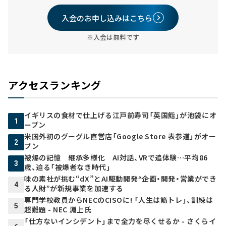
入会のお申し込みはこちら
※入会は無料です
アクセスランキング
イギリスの食材で仕上げる江戸前寿司「英国鮨」が池袋にオ
1
ープン
米国外初のグーグル直営店「Google Store 表参道」がオー
2
プン
被爆の記憶 継承多様化 AI対話、VRで追体験…平均86
3
歳、迫る「被爆者なき時代」
味の素社が挑む“dX”とAI駆動開発――“企画・開発・営業ができ
4
る人財”が新規事業を加速する
専門学校教員からNECのCISOに! 「人生は筋トレ」、訓練は
5
超難題 - NEC 淵上氏
「仕方ないインシデント」まで全力を尽くせるか - さくらイ