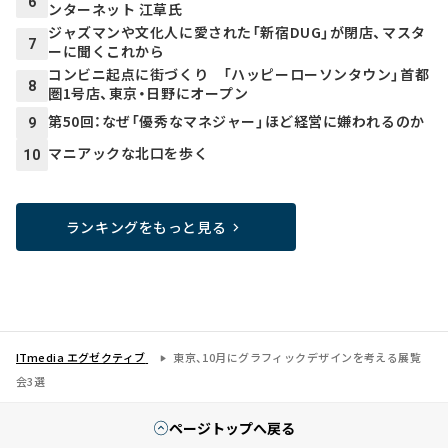
6
ンターネット 江草氏
ジャズマンや文化人に愛された「新宿DUG」が閉店、マスタ
7
ーに聞くこれから
コンビニ起点に街づくり 「ハッピーローソンタウン」首都
8
圏1号店、東京・日野にオープン
第50回：なぜ「優秀なマネジャー」ほど経営に嫌われるのか
9
マニアックな北口を歩く
10
ランキングをもっと見る
ITmedia エグゼクティブ
東京、10月にグラフィックデザインを考える展覧
会3選
ページトップへ戻る