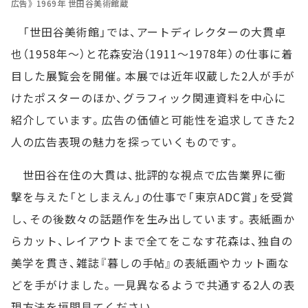
広告》 1969年 世田谷美術館蔵
「世田谷美術館」では、アートディレクターの大貫卓
也（1958年～）と花森安治（1911～1978年）の仕事に着
目した展覧会を開催。本展では近年収蔵した2人が手が
けたポスターのほか、グラフィック関連資料を中心に
紹介しています。広告の価値と可能性を追求してきた2
人の広告表現の魅力を探っていくものです。
世田谷在住の大貫は、批評的な視点で広告業界に衝
撃を与えた「としまえん」の仕事で「東京ADC賞」を受賞
し、その後数々の話題作を生み出しています。表紙画か
らカット、レイアウトまで全てをこなす花森は、独自の
美学を貫き、雑誌『暮しの手帖』の表紙画やカット画な
どを手がけました。一見異なるようで共通する2人の表
現方法を垣間見てください。