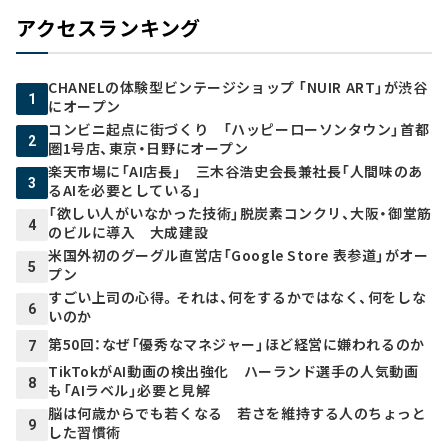
アクセスランキング
CHANELの体験型ビンテージショップ 「NUIR ART」が渋谷
1
にオープン
コンビニ起点に街づくり 「ハッピーローソンタウン」首都
2
圏1号店、東京・日野にオープン
楽天市場に「AI店長」 三木谷浩史会長兼社長「人間味のあ
3
るAIを必要としている」
「欲しい人がいなかった技術」脱炭素コンクリ、大阪・御堂筋
4
のビルに導入 大成建設
米国外初のグーグル直営店「Google Store 表参道」がオー
5
プン
すごい上司の心得。それは、何をするかではなく、何をしな
6
いのか
第50回：なぜ「優秀なマネジャー」ほど経営に嫌われるのか
7
TikTokがAI動画の検出強化 ハーランド選手の人気動画
8
も「AIラベル」必要と見解
脳は何歳からでも若くなる 若さを維持する人のちょっと
9
した習慣術