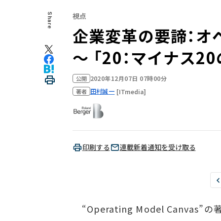
視点
Share
企業変革の要諦：オ
～ 「20：マイナス20
2020年12月07日 07時00分
公開
田村誠一
[ITmedia]
著者
印刷する
連載新着通知を受け取る
“Operating Model Canva