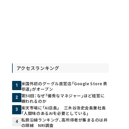
アクセスランキング
米国外初のグーグル直営店「Google Store 表
1
参道」がオープン
第50回：なぜ「優秀なマネジャー」ほど経営に
2
嫌われるのか
楽天市場に「AI店長」 三木谷浩史会長兼社長
3
「人間味のあるAIを必要としている」
私鉄沿線ランキング、高所得者が集まるのは井
4
の頭線 NRI調査