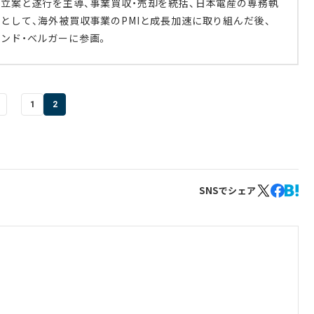
立案と遂行を主導、事業買収・売却を統括、日本電産の専務執
として、海外被買収事業のPMIと成長加速に取り組んだ後、
ンド・ベルガーに参画。
1
2
SNSでシェア