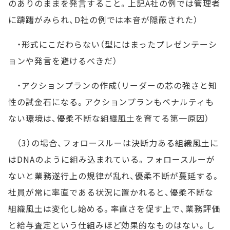
のありのままを発言すること。上記A社の例では管理者
に躊躇がみられ、D社の例では本音が隠蔽された）
・形式にこだわらない（型にはまったプレゼンテーシ
ョンや発言を避けるべきだ）
・アクションプランの作成（リーダーの芯の強さと知
性の試金石になる。アクションプランもペナルティも
ない環境は、優柔不断な組織風土を育てる第一原因）
（3）の場合、フォロースルーは決断力ある組織風土に
はDNAのように組み込まれている。フォロースルーが
ないと業務遂行上の規律が乱れ、優柔不断が蔓延する。
社員が常に率直である状況に置かれると、優柔不断な
組織風土は変化し始める。率直さを促す上で、業務評価
と給与査定という仕組みほど効果的なものはない。し