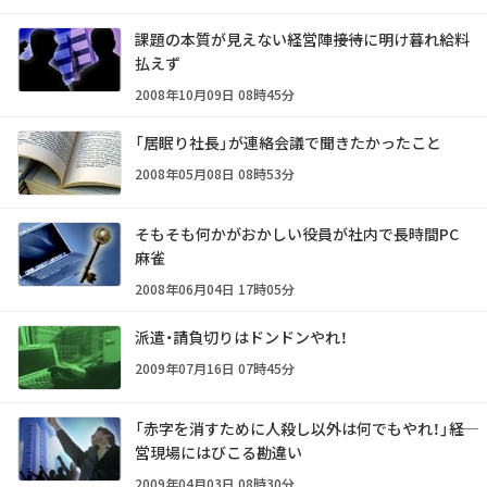
課題の本質が見えない経営陣――接待に明け暮れ給料
払えず
2008年10月09日 08時45分
「居眠り社長」が連絡会議で聞きたかったこと
2008年05月08日 08時53分
そもそも何かがおかしい――役員が社内で長時間PC
麻雀
2008年06月04日 17時05分
派遣・請負切りはドンドンやれ！
2009年07月16日 07時45分
「赤字を消すために人殺し以外は何でもやれ！」――経
営現場にはびこる勘違い
2009年04月03日 08時30分