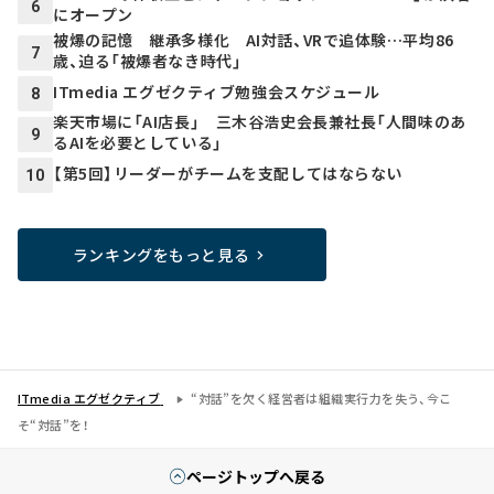
6
にオープン
被爆の記憶 継承多様化 AI対話、VRで追体験…平均86
7
歳、迫る「被爆者なき時代」
ITmedia エグゼクティブ勉強会スケジュール
8
楽天市場に「AI店長」 三木谷浩史会長兼社長「人間味のあ
9
るAIを必要としている」
【第5回】リーダーがチームを支配してはならない
10
ランキングをもっと見る
ITmedia エグゼクティブ
“対話”を欠く経営者は組織実行力を失う、今こ
そ“対話”を！
ページトップへ戻る