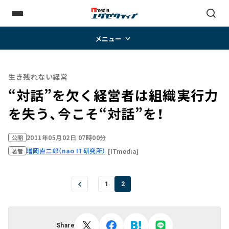
メニュー
生き残れない経営
“対話”を欠く経営者は組織実行力
を失う、今こそ“対話”を！
2011年05月02日 07時00分
公開
増岡直二郎（nao IT研究所）
[ITmedia]
著者
1
2
Share