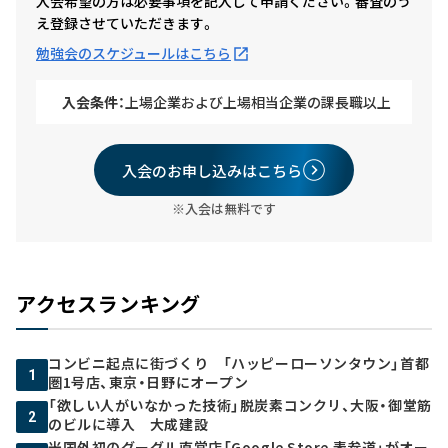
入会希望の方は必要事項を記入して申請ください。審査のう
え登録させていただきます。
勉強会のスケジュールはこちら
入会条件：
上場企業および上場相当企業の課長職以上
入会のお申し込みはこちら
※入会は無料です
アクセスランキング
コンビニ起点に街づくり 「ハッピーローソンタウン」首都
1
圏1号店、東京・日野にオープン
「欲しい人がいなかった技術」脱炭素コンクリ、大阪・御堂筋
2
のビルに導入 大成建設
米国外初のグーグル直営店「Google Store 表参道」がオー