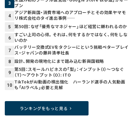
3
プン
アジア新興国・消費市場へのアプローチとその効果――ヤマモ
4
リ株式会社のタイ進出事例――
第50回：なぜ「優秀なマネジャー」ほど経営に嫌われるのか
5
すごい上司の心得。それは、何をするかではなく、何をしな
6
いのか
バッテリー交換式EVをタクシーにという挑戦――ベタープレイ
7
ス・ジャパンの藤井清孝社長
設計、開発の現地化にまで踏み込む新興国戦略
8
第5回：スモールハピネスの「型」：インプット（I）～つなぐ
9
（T）～アウトプット（O）: ITO
TikTokがAI動画の検出強化 ハーランド選手の人気動画
10
も「AIラベル」必要と見解
ランキングをもっと見る