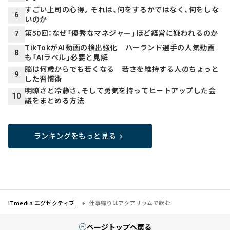
すごい上司の心得。それは、何をするかではなく、何をしな
6
いのか
第50回：なぜ「優秀なマネジャー」ほど経営に嫌われるのか
7
TikTokがAI動画の検出強化 ハーランド選手の人気動画
8
も「AIラベル」必要と見解
脳は何歳からでも若くなる 若さを維持する人のちょっと
9
した習慣術
明瞭さと冷静さ、そして勇気を持ってヒートアップした会
10
議をまとめる方法
ランキングをもっと見る
ITmedia エグゼクティブ
仕事帰りはアクアリウムで飲む
ページトップへ戻る