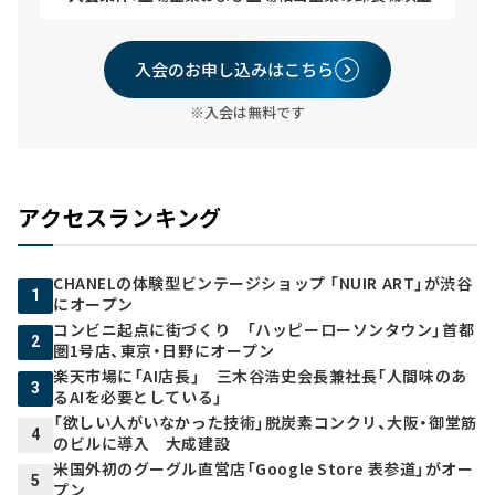
入会のお申し込みはこちら
※入会は無料です
アクセスランキング
CHANELの体験型ビンテージショップ 「NUIR ART」が渋谷
1
にオープン
コンビニ起点に街づくり 「ハッピーローソンタウン」首都
2
圏1号店、東京・日野にオープン
楽天市場に「AI店長」 三木谷浩史会長兼社長「人間味のあ
3
るAIを必要としている」
「欲しい人がいなかった技術」脱炭素コンクリ、大阪・御堂筋
4
のビルに導入 大成建設
米国外初のグーグル直営店「Google Store 表参道」がオー
5
プン