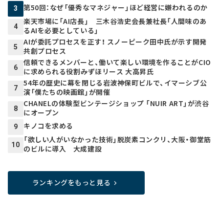
第50回：なぜ「優秀なマネジャー」ほど経営に嫌われるのか
3
楽天市場に「AI店長」 三木谷浩史会長兼社長「人間味のあ
4
るAIを必要としている」
AIが委託プロセスを正す！ スノーピーク田中氏が示す開発
5
共創プロセス
信頼できるメンバーと、働いて楽しい環境を作ることがCIO
6
に求められる役割――みずほリース 大高昇氏
54年の歴史に幕を閉じる岩波神保町ビルで、イマーシブ公
7
演「僕たちの映画館」が開催
CHANELの体験型ビンテージショップ 「NUIR ART」が渋谷
8
にオープン
キノコを求める
9
「欲しい人がいなかった技術」脱炭素コンクリ、大阪・御堂筋
10
のビルに導入 大成建設
ランキングをもっと見る