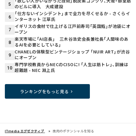
「欲しい人がいなかった技術」脱炭素コンクリ、大阪・御堂筋
5
のビルに導入 大成建設
「仕方ないインシデント」まで全力を尽くせるか - さくらイ
6
ンターネット 江草氏
イギリスの食材で仕上げる江戸前寿司「英国鮨」が池袋にオ
7
ープン
楽天市場に「AI店長」 三木谷浩史会長兼社長「人間味のあ
8
るAIを必要としている」
CHANELの体験型ビンテージショップ 「NUIR ART」が渋谷
9
にオープン
専門学校教員からNECのCISOに! 「人生は筋トレ」、訓練は
10
超難題 - NEC 淵上氏
ランキングをもっと見る
ITmedia エグゼクティブ
挽肉のポテンシャルを知る