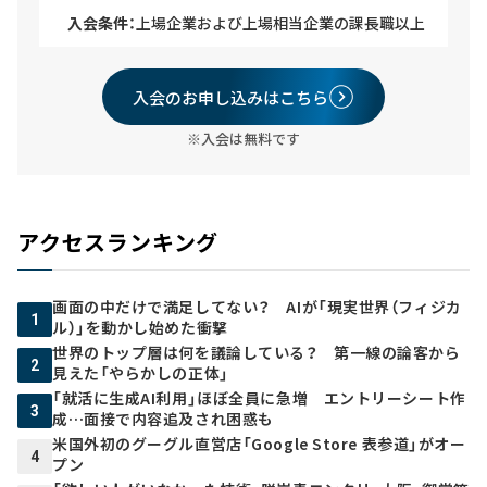
入会条件：
上場企業および上場相当企業の課長職以上
入会のお申し込みはこちら
※入会は無料です
アクセスランキング
画面の中だけで満足してない？ AIが「現実世界（フィジカ
1
ル）」を動かし始めた衝撃
世界のトップ層は何を議論している？ 第一線の論客から
2
見えた「やらかしの正体」
「就活に生成AI利用」ほぼ全員に急増 エントリーシート作
3
成…面接で内容追及され困惑も
米国外初のグーグル直営店「Google Store 表参道」がオー
4
プン