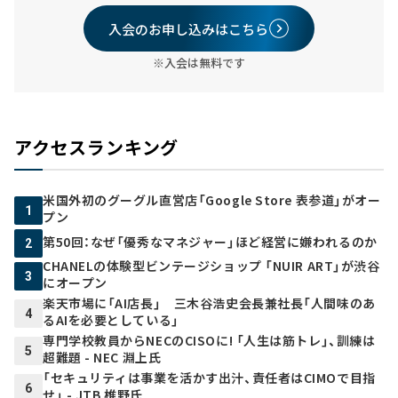
入会のお申し込みはこちら
※入会は無料です
アクセスランキング
米国外初のグーグル直営店「Google Store 表参道」がオー
1
プン
第50回：なぜ「優秀なマネジャー」ほど経営に嫌われるのか
2
CHANELの体験型ビンテージショップ 「NUIR ART」が渋谷
3
にオープン
楽天市場に「AI店長」 三木谷浩史会長兼社長「人間味のあ
4
るAIを必要としている」
専門学校教員からNECのCISOに! 「人生は筋トレ」、訓練は
5
超難題 - NEC 淵上氏
「セキュリティは事業を活かす出汁、責任者はCIMOで目指
6
せ」 - JTB 椎野氏