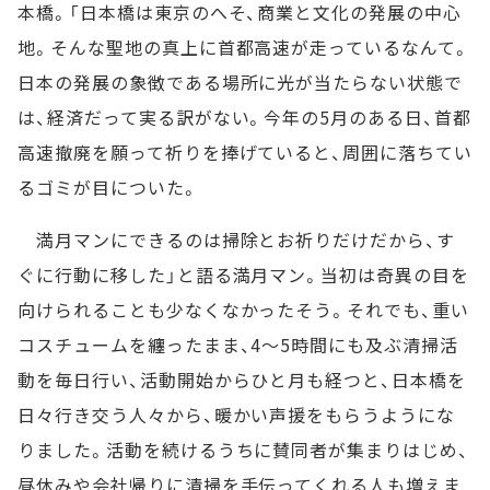
本橋。「日本橋は東京のへそ、商業と文化の発展の中心
地。そんな聖地の真上に首都高速が走っているなんて。
日本の発展の象徴である場所に光が当たらない状態で
は、経済だって実る訳がない。今年の5月のある日、首都
高速撤廃を願って祈りを捧げていると、周囲に落ちてい
るゴミが目についた。
満月マンにできるのは掃除とお祈りだけだから、す
ぐに行動に移した」と語る満月マン。当初は奇異の目を
向けられることも少なくなかったそう。それでも、重い
コスチュームを纏ったまま、4～5時間にも及ぶ清掃活
動を毎日行い、活動開始からひと月も経つと、日本橋を
日々行き交う人々から、暖かい声援をもらうようにな
りました。活動を続けるうちに賛同者が集まりはじめ、
昼休みや会社帰りに清掃を手伝ってくれる人も増えま