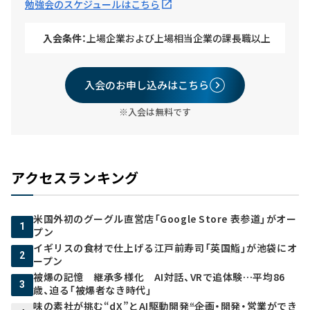
勉強会のスケジュールはこちら
入会条件：
上場企業および上場相当企業の課長職以上
入会のお申し込みはこちら
※入会は無料です
アクセスランキング
米国外初のグーグル直営店「Google Store 表参道」がオー
1
プン
イギリスの食材で仕上げる江戸前寿司「英国鮨」が池袋にオ
2
ープン
被爆の記憶 継承多様化 AI対話、VRで追体験…平均86
3
歳、迫る「被爆者なき時代」
味の素社が挑む“dX”とAI駆動開発――“企画・開発・営業ができ