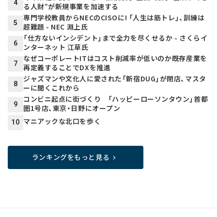
4
る人財”が新規事業を加速する
専門学校教員からNECのCISOに! 「人生は筋トレ」、訓練は
5
超難題 - NEC 淵上氏
「仕方ないインシデント」まで全力を尽くせるか - さくらイ
6
ンターネット 江草氏
なぜコーポレートITはコスト削減率が低いのか――既存産業を
7
再定義することでDXを推進
ジャズマンや文化人に愛された「新宿DUG」が閉店、マスタ
8
ーに聞くこれから
コンビニ起点に街づくり 「ハッピーローソンタウン」首都
9
圏1号店、東京・日野にオープン
マニアックな北口を歩く
10
ランキングをもっと見る