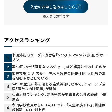
入会のお申し込みはこちら
※入会は無料です
アクセスランキング
米国外初のグーグル直営店「Google Store 表参道」がオー
1
プン
第50回：なぜ「優秀なマネジャー」ほど経営に嫌われるのか
2
楽天市場に「AI店長」 三木谷浩史会長兼社長「人間味のあ
3
るAIを必要としている」
54年の歴史に幕を閉じる岩波神保町ビルで、イマーシブ公
4
演「僕たちの映画館」が開催
私鉄沿線ランキング、高所得者が集まるのは井の頭線 NRI
5
調査
専門学校教員からNECのCISOに! 「人生は筋トレ」、訓練は
6
超難題 - NEC 淵上氏