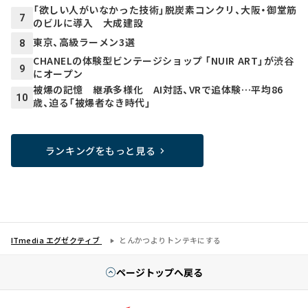
「欲しい人がいなかった技術」脱炭素コンクリ、大阪・御堂筋
7
のビルに導入 大成建設
東京、高級ラーメン3選
8
CHANELの体験型ビンテージショップ 「NUIR ART」が渋谷
9
にオープン
被爆の記憶 継承多様化 AI対話、VRで追体験…平均86
10
歳、迫る「被爆者なき時代」
ランキングをもっと見る
ITmedia エグゼクティブ
とんかつよりトンテキにする
ページトップへ戻る