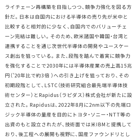
ライチェーン再構築を目指しつつ、競争力強化を図る方
針だ。日本は自国内における半導体の売り先が米中と
比較すると相対的に少なく、自国内でのバリューチェ
ーン完結は難しい。そのため、欧米諸国や韓国・台湾と
連携することを通じ次世代半導体の開発やユースケー
ス創出を狙っている。また、段階を踏んで着実に競争力
を強化することで2030年には半導体産業の売上高15兆
円（’20年比で約3倍 ）への引き上げを狙っており、その
初期段階として、LSTC（技術研究組合最先端半導体技
術センター）とRapidus（ラピダス）株式会社が新たに設
立された。Rapidusは、2022年8月に2nm以下の先端ロ
ジック半導体の量産を目的にトヨタ・ソニー・NTT等の
出資のもと設立されたが、技術面では米IBMと提携して
おり、後工程への展開も視野に、国産ファウンドリとし