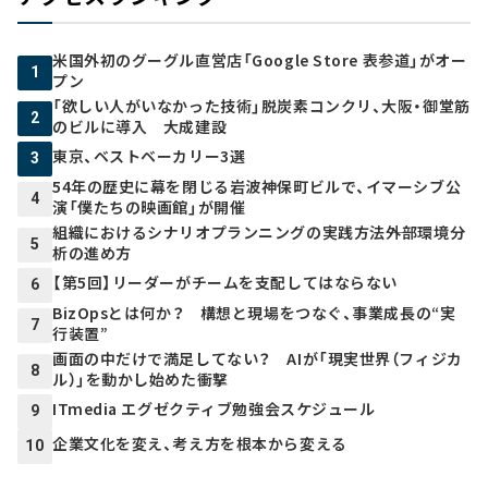
米国外初のグーグル直営店「Google Store 表参道」がオー
1
プン
「欲しい人がいなかった技術」脱炭素コンクリ、大阪・御堂筋
2
のビルに導入 大成建設
東京、ベストベーカリー3選
3
54年の歴史に幕を閉じる岩波神保町ビルで、イマーシブ公
4
演「僕たちの映画館」が開催
組織におけるシナリオプランニングの実践方法――外部環境分
5
析の進め方
【第5回】リーダーがチームを支配してはならない
6
BizOpsとは何か？ 構想と現場をつなぐ、事業成長の“実
7
行装置”
画面の中だけで満足してない？ AIが「現実世界（フィジカ
8
ル）」を動かし始めた衝撃
ITmedia エグゼクティブ勉強会スケジュール
9
企業文化を変え、考え方を根本から変える
10