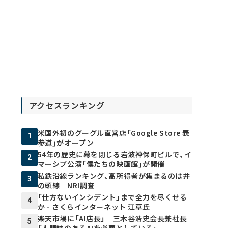
アクセスランキング
米国外初のグーグル直営店「Google Store 表
1
参道」がオープン
54年の歴史に幕を閉じる岩波神保町ビルで、イ
2
マーシブ公演「僕たちの映画館」が開催
私鉄沿線ランキング、高所得者が集まるのは井
3
の頭線 NRI調査
「仕方ないインシデント」まで全力を尽くせる
4
か - さくらインターネット 江草氏
楽天市場に「AI店長」 三木谷浩史会長兼社長
5