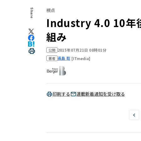
視点
Share
Industry 4.0
組み
2015年07月21日 08時01分
公開
長島 聡
[ITmedia]
著者
印刷する
連載新着通知を受け取る