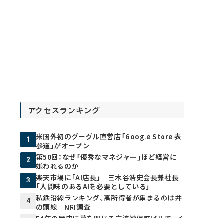
アクセスランキング
米国外初のグーグル直営店「Google Store 表
1
参道」がオープン
第50回：なぜ「優秀なマネジャー」ほど経営に
2
嫌われるのか
楽天市場に「AI店長」 三木谷浩史会長兼社長
3
「人間味のあるAIを必要としている」
私鉄沿線ランキング、高所得者が集まるのは井
4
の頭線 NRI調査