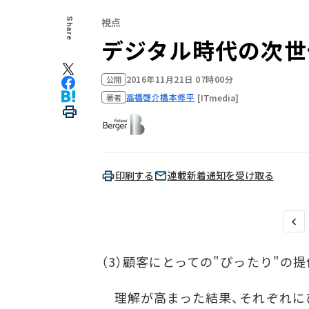
視点
Share
デジタル時代の次世
2016年11月21日 07時00分
公開
高橋啓介
橋本修平
[ITmedia]
著者
印刷する
連載新着通知を受け取る
（3）顧客にとっての"ぴったり"の提
理解が高まった結果、それぞれに