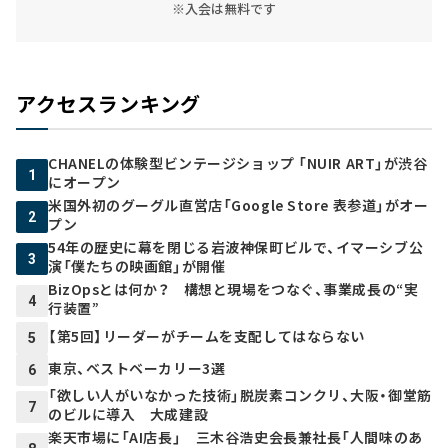
※入会は無料です
アクセスランキング
CHANELの体験型ビンテージショップ 「NUIR ART」が渋谷
1
にオープン
米国外初のグーグル直営店「Google Store 表参道」がオー
2
プン
54年の歴史に幕を閉じる岩波神保町ビルで、イマーシブ公
3
演「僕たちの映画館」が開催
BizOpsとは何か？ 構想と現場をつなぐ、事業成長の“実
4
行装置”
【第5回】リーダーがチームを支配してはならない
5
東京、ベストベーカリー3選
6
「欲しい人がいなかった技術」脱炭素コンクリ、大阪・御堂筋
7
のビルに導入 大成建設
楽天市場に「AI店長」 三木谷浩史会長兼社長「人間味のあ