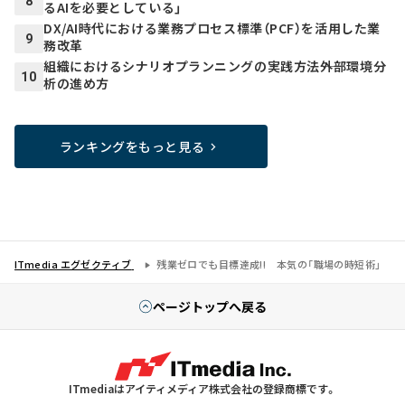
8
るAIを必要としている」
DX/AI時代における業務プロセス標準（PCF）を活用した業
9
務改革
組織におけるシナリオプランニングの実践方法――外部環境分
10
析の進め方
ランキングをもっと見る
ITmedia エグゼクティブ
残業ゼロでも目標達成!! 本気の「職場の時短術」
ページトップへ戻る
ITmediaはアイティメディア株式会社の登録商標です。